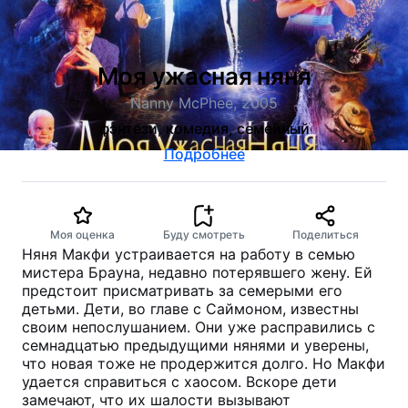
Моя ужасная няня
Nanny McPhee, 2005
фэнтези, комедия, семейный
Подробнее
Моя оценка
Буду смотреть
Поделиться
Няня Макфи устраивается на работу в семью
мистера Брауна, недавно потерявшего жену. Ей
предстоит присматривать за семерыми его
детьми. Дети, во главе с Саймоном, известны
своим непослушанием. Они уже расправились с
семнадцатью предыдущими нянями и уверены,
что новая тоже не продержится долго. Но Макфи
удается справиться с хаосом. Вскоре дети
замечают, что их шалости вызывают