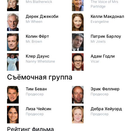
Mrs Blatherwick
The Voice of Mrs
Partridge
Дерек Джекоби
Келли Макдоналд
Mr Wheen
Evangeline
Колин Фёрт
Патрик Барлоу
Mr. Brown
Mr Jowls
Клер Даунс
Адам Годли
Nanny Whetstone
Vicar
Съёмочная группа
Тим Беван
Эрик Феллнер
Продюсер
Продюсер
Лиза Чейсин
Дебра Хейуорд
Продюсер
Продюсер
Рейтинг фильма