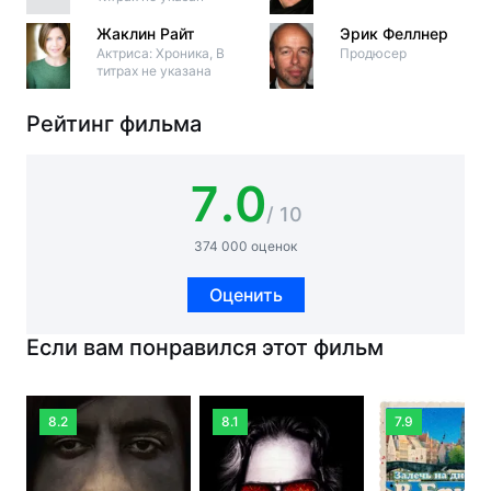
Жаклин Райт
Эрик Феллнер
Актриса: Хроника, В
Продюсер
титрах не указана
Рейтинг фильма
7.0
/ 10
374 000 оценок
Оценить
Если вам понравился этот фильм
8.2
8.1
7.9