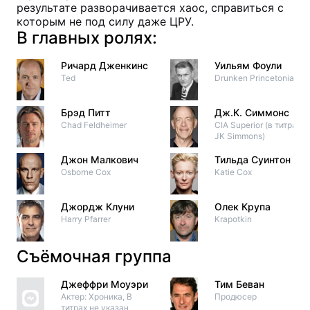
результате разворачивается хаос, справиться с
которым не под силу даже ЦРУ.
В главных ролях:
Ричард Дженкинс
Уильям Фоули
Ted
Drunken Princetonian
Брэд Питт
Дж.К. Симмонс
Chad Feldheimer
CIA Superior (в титрах:
JK Simmons)
Джон Малкович
Тильда Суинтон
Osborne Cox
Katie Cox
Джордж Клуни
Олек Крупа
Harry Pfarrer
Krapotkin
Съёмочная группа
Джеффри Моуэри
Тим Беван
Актер: Хроника, В
Продюсер
титрах не указан