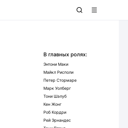
В главных ролях:
Энтони Маки
Майкл Рисполи
Петер Стормаре
Марк Уолберг
Тони Шэлуб
Кен Жонг
Роб Кордри
Рей Эрнандес