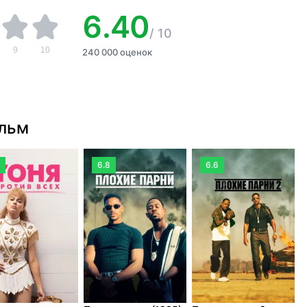
6.40
/
10
9
10
240 000 оценок
ильм
6.8
6.6