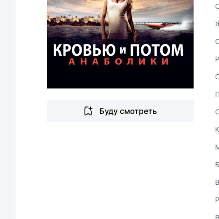
С
Буду смотреть
В
Р