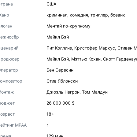
Страна
США
Жанр
криминал
,
комедия
,
триллер
,
боевик
логан
Мечтай по-крупному
Режиссёр
Майкл Бэй
Сценарий
Пит Коллинз
,
Кристофер Маркус
,
Стивен 
Продюсер
Майкл Бэй
,
Мэттью Кохан
,
Скотт Гарденау
Оператор
Бен Сересин
Композитор
Стив Яблонски
Монтаж
Джоэль Негрон
,
Том Малдун
Бюджет
26 000 000 $
озраст
18+
ейтинг MPAA
r
Время
129 мин.