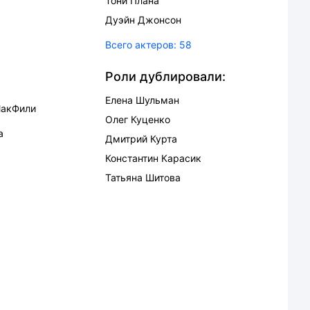
Тони Плана
Дуэйн Джонсон
Всего актеров:
58
Роли дублировали:
Елена Шульман
МакФили
Олег Куценко
а
Дмитрий Курта
Константин Карасик
Татьяна Шитова