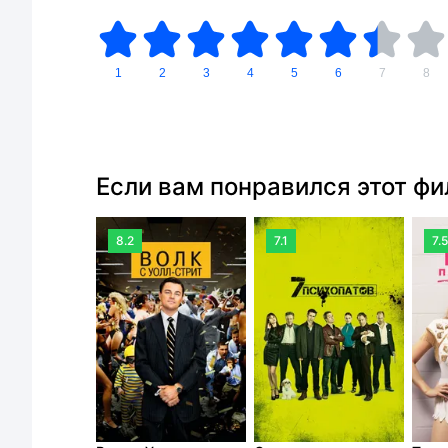
1
2
3
4
5
6
7
8
Если вам понравился этот ф
8.2
7.1
7.5