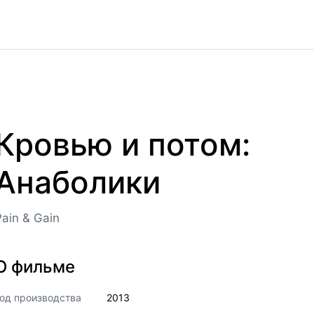
Кровью и потом:
Анаболики
Pain & Gain
О фильме
од производства
2013