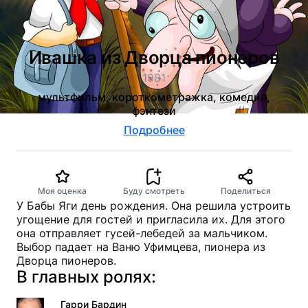
Ивашка из Дворца пионеров
1981
мультфильм, короткометражка, комедия,
фэнтези
Подробнее
Моя оценка
Буду смотреть
Поделиться
У Бабы Яги день рождения. Она решила устроить
угощение для гостей и пригласила их. Для этого
она отправляет гусей-лебедей за мальчиком.
Выбор падает на Ваню Уфимцева, пионера из
Дворца пионеров.
В главных ролях:
Гарри Бардин