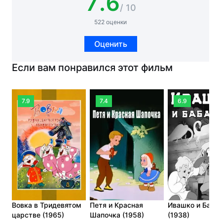
7.6
/ 10
522 оценки
Оценить
Если вам понравился этот фильм
7.9
7.4
6.9
Вовка в Тридевятом
Петя и Красная
Ивашко и Баба
царстве (1965)
Шапочка (1958)
(1938)