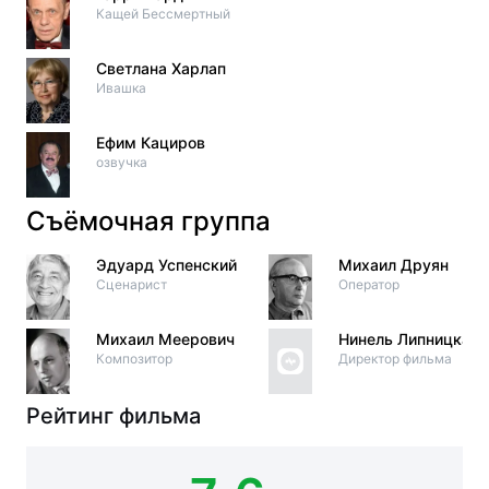
Кащей Бессмертный
Светлана Харлап
Ивашка
Ефим Кациров
озвучка
Съёмочная группа
Эдуард Успенский
Михаил Друян
Сценарист
Оператор
Михаил Меерович
Нинель Липницкая
Композитор
Директор фильма
Рейтинг фильма