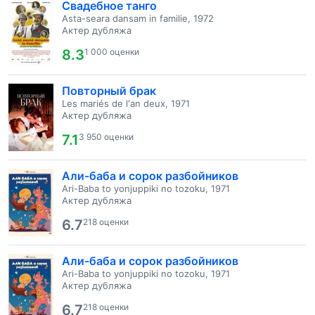
Свадебное танго
Asta-seara dansam in familie, 1972
Актер дубляжа
8.3
1 000 оценки
Повторный брак
Les mariés de l'an deux, 1971
Актер дубляжа
7.1
3 950 оценки
Али-баба и сорок разбойников
Ari-Baba to yonjuppiki no tozoku, 1971
Актер дубляжа
6.7
218 оценки
Али-баба и сорок разбойников
Ari-Baba to yonjuppiki no tozoku, 1971
Актер дубляжа
6.7
218 оценки