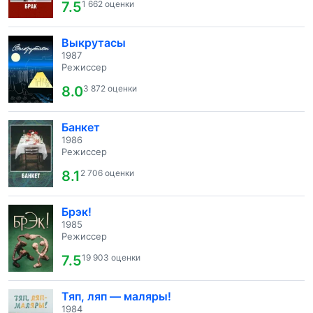
7.5
1 662 оценки
Выкрутасы
1987
Режиссер
8.0
3 872 оценки
Банкет
1986
Режиссер
8.1
2 706 оценки
Брэк!
1985
Режиссер
7.5
19 903 оценки
Тяп, ляп — маляры!
1984