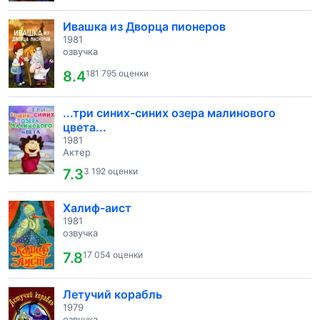
Ивашка из Дворца пионеров
1981
озвучка
8.4
181 795 оценки
...три синих-синих озера малинового
цвета...
1981
Актер
7.3
3 192 оценки
Халиф-аист
1981
озвучка
7.8
17 054 оценки
Летучий корабль
1979
озвучка