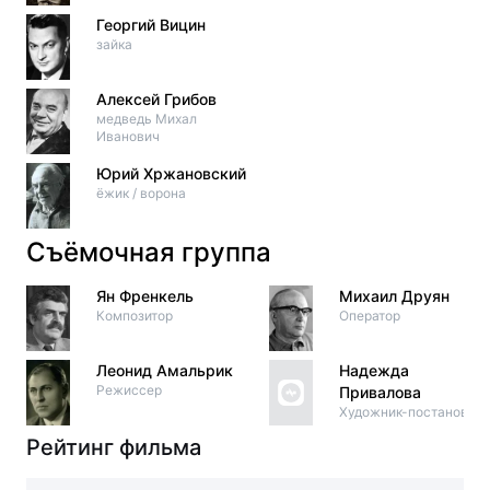
Георгий Вицин
зайка
Алексей Грибов
медведь Михал
Иванович
Юрий Хржановский
ёжик / ворона
Съёмочная группа
Ян Френкель
Михаил Друян
Композитор
Оператор
Леонид Амальрик
Надежда
Режиссер
Привалова
Художник-постановщи
Рейтинг фильма