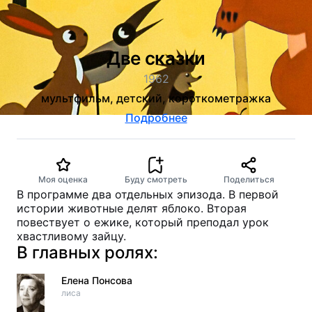
Две сказки
1962
мультфильм, детский, короткометражка
Подробнее
Моя оценка
Буду смотреть
Поделиться
В программе два отдельных эпизода. В первой
истории животные делят яблоко. Вторая
повествует о ежике, который преподал урок
хвастливому зайцу.
В главных ролях:
Елена Понсова
лиса