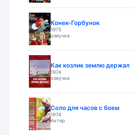
Конек-Горбунок
1975
озвучка
Как козлик землю держал
1974
озвучка
Соло для часов с боем
1974
Актер