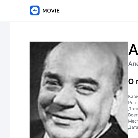
А
Ал
О 
Кар
Рост
Дат
Всег
Мес
Дата