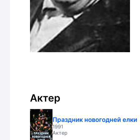
Актер
Праздник новогодней елки
1991
Актер