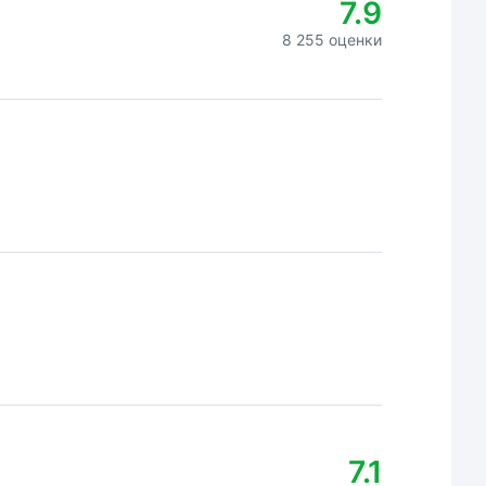
7.9
8 255 оценки
7.1