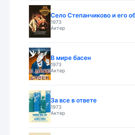
Село Степанчиково и его о
1973
Актер
В мире басен
1973
Актер
За все в ответе
1973
Актер