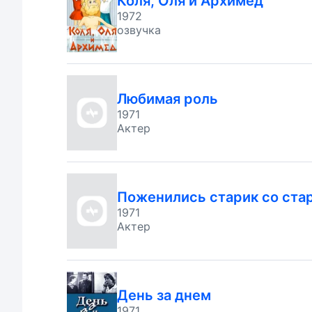
Коля, Оля и Архимед
1972
озвучка
Любимая роль
1971
Актер
Поженились старик со ста
1971
Актер
День за днем
1971