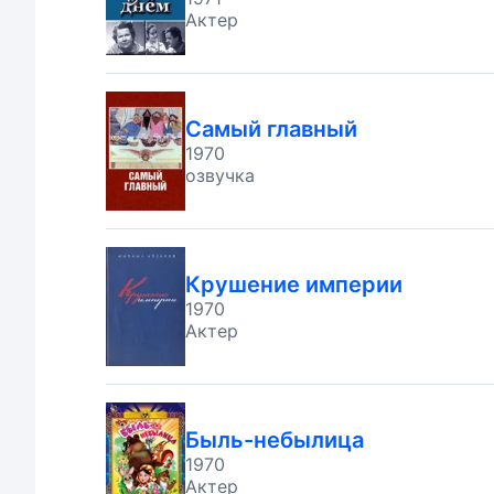
Актер
Самый главный
1970
озвучка
Крушение империи
1970
Актер
Быль-небылица
1970
Актер