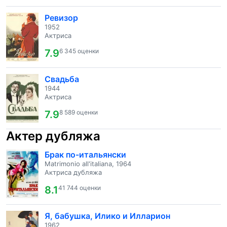
Ревизор
1952
Актриса
7.9
6 345 оценки
Свадьба
1944
Актриса
7.9
8 589 оценки
Актер дубляжа
Брак по-итальянски
Matrimonio all'italiana, 1964
Актриса дубляжа
8.1
41 744 оценки
Я, бабушка, Илико и Илларион
1962