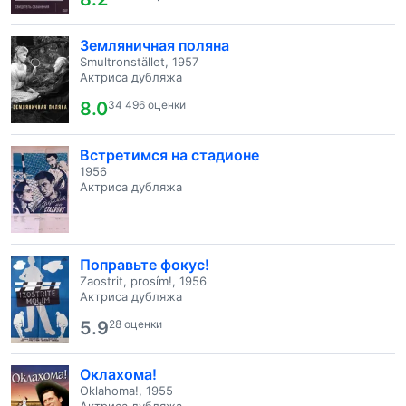
Земляничная поляна
Smultronstället, 1957
Актриса дубляжа
8.0
34 496 оценки
Встретимся на стадионе
1956
Актриса дубляжа
Поправьте фокус!
Zaostrit, prosím!, 1956
Актриса дубляжа
5.9
28 оценки
Оклахома!
Oklahoma!, 1955