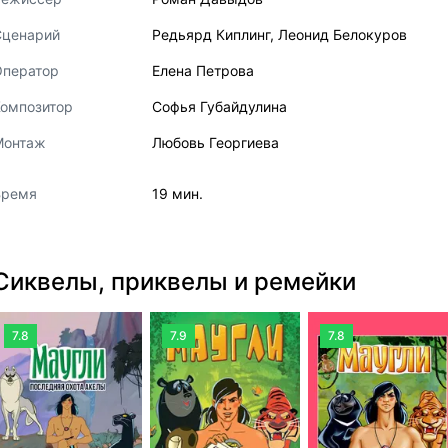
Сценарий
Редьярд Киплинг
,
Леонид Белокуров
Оператор
Елена Петрова
Композитор
Софья Губайдулина
Монтаж
Любовь Георгиева
Время
19 мин.
Сиквелы, приквелы и ремейки
7.8
7.9
7.8