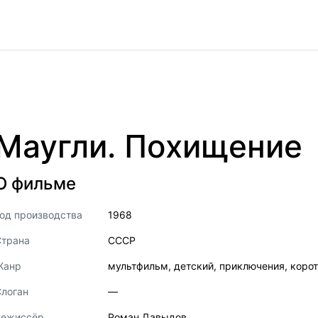
Маугли. Похищение
О фильме
од производства
1968
Страна
СССР
Жанр
мультфильм
,
детский
,
приключения
,
коро
логан
—
Режиссёр
Роман Давыдов