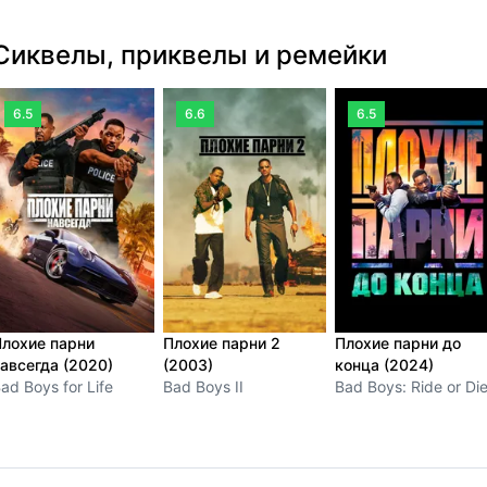
Сиквелы, приквелы и ремейки
6.5
6.6
6.5
лохие парни
Плохие парни 2
Плохие парни до
авсегда (2020)
(2003)
конца (2024)
ad Boys for Life
Bad Boys II
Bad Boys: Ride or Di