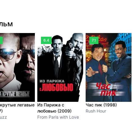
ильм
8
6.4
7.1
 крутые легавые
Из Парижа с
Час пик (1998)
К
7)
любовью (2009)
Rush Hour
А
Fuzz
From Paris with Love
P