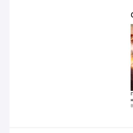
П
н
B