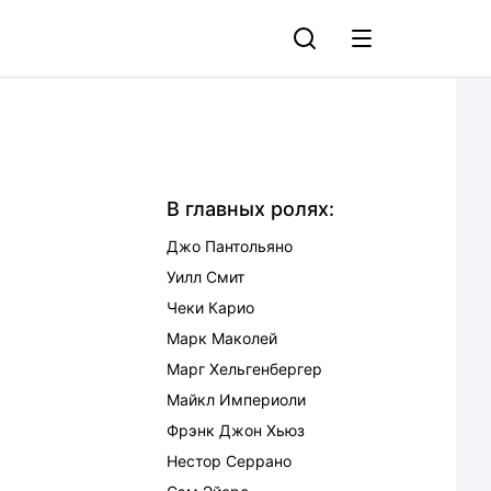
В главных ролях:
Джо Пантольяно
Уилл Смит
Чеки Карио
Марк Маколей
Марг Хельгенбергер
Майкл Империоли
Фрэнк Джон Хьюз
Нестор Серрано