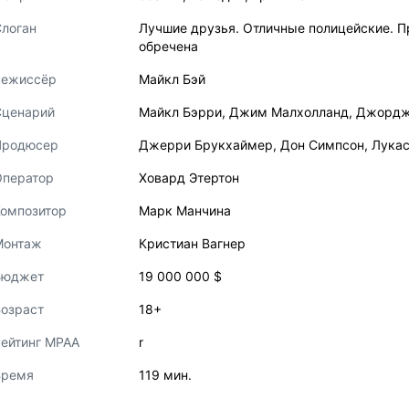
логан
Лучшие друзья. Отличные полицейские. П
обречена
Режиссёр
Майкл Бэй
Сценарий
Майкл Бэрри
,
Джим Малхолланд
,
Джордж
Продюсер
Джерри Брукхаймер
,
Дон Симпсон
,
Лукас
Оператор
Ховард Этертон
Композитор
Марк Манчина
Монтаж
Кристиан Вагнер
Бюджет
19 000 000 $
озраст
18+
ейтинг MPAA
r
Время
119 мин.