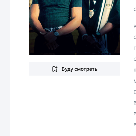
С
Буду смотреть
В
Р