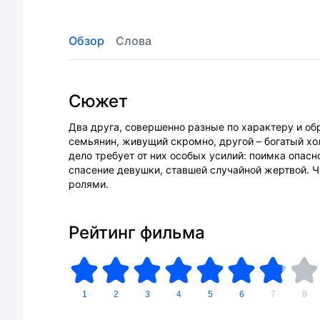
Обзор
Слова
Сюжет
Два друга, совершенно разные по характеру и об
семьянин, живущий скромно, другой – богатый хол
дело требует от них особых усилий: поимка опасн
спасение девушки, ставшей случайной жертвой. 
ролями.
Рейтинг фильма
1
2
3
4
5
6
7
8