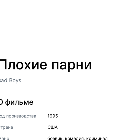
Плохие парни
Bad Boys
О фильме
од производства
1995
Страна
США
Жанр
боевик
,
комедия
,
криминал