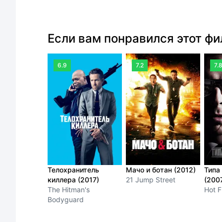
Если вам понравился этот ф
6.9
7.2
7.
Телохранитель
Мачо и ботан (2012)
Типа
киллера (2017)
21 Jump Street
(200
The Hitman's
Hot 
Bodyguard