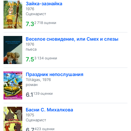
Зайка-зазнайка
1976
Сценарист
7.3
2 718 оценки
Веселое сновидение, или Смех и слезы
1976
пьеса
7.5
3 134 оценки
Праздник непослушания
Tótágas, 1976
роман
6.1
139 оценки
Басни С. Михалкова
1975
Сценарист
6.7
423 оценки