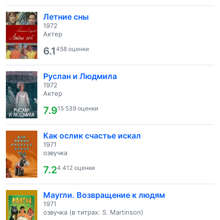
Летние сны
1972
Актер
6.1
458 оценки
Руслан и Людмила
1972
Актер
7.9
15 539 оценки
Как ослик счастье искал
1971
озвучка
7.2
4 412 оценки
Маугли. Возвращение к людям
1971
озвучка (в титрах: S. Martinson)