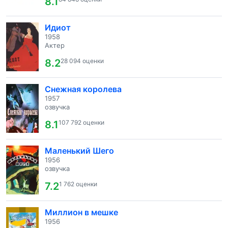
8.1
Идиот
1958
Актер
8.2
28 094 оценки
Снежная королева
1957
озвучка
8.1
107 792 оценки
Маленький Шего
1956
озвучка
7.2
1 762 оценки
Миллион в мешке
1956