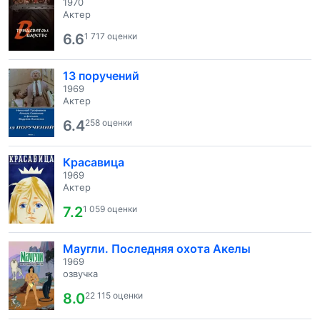
1970
Актер
6.6
1 717 оценки
13 поручений
1969
Актер
6.4
258 оценки
Красавица
1969
Актер
7.2
1 059 оценки
Маугли. Последняя охота Акелы
1969
озвучка
8.0
22 115 оценки