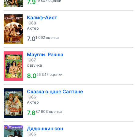
7.9
19 807 оценки
Калиф-Аист
1968
Актер
7.0
1 092 оценки
Маугли. Ракша
1967
озвучка
8.0
26 347 оценки
Сказка о царе Салтане
1966
Актер
7.6
37 903 оценки
Дядюшкин сон
1966