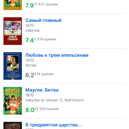
7.9
17 437 оценки
Самый главный
1970
озвучка
7.4
3 316 оценки
Любовь к трем апельсинам
1970
Актер
6.2
374 оценки
Маугли. Битва
1970
озвучка (в титрах: S. Martinson)
8.0
22 306 оценки
В тридевятом царстве...