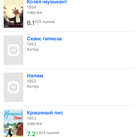
Козёл-музыкант
1954
озвучка
6.1
625 оценки
Сеанс гипноза
1953
Актер
Налим
1953
Актер
Крашеный лис
1953
озвучка
7.2
3 924 оценки