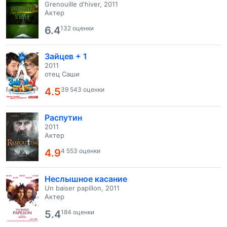
Grenouille d'hiver, 2011
Актер
6.4
132 оценки
Зайцев + 1
2011
отец Саши
4.5
39 543 оценки
Распутин
2011
Актер
4.9
4 553 оценки
Неслышное касание
Un baiser papillon, 2011
Актер
5.4
184 оценки