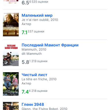
6.5
6 535 оценки
Маленький мир
Je n'ai rien oublié, 2010
Актер
7.1
337 оценки
Последний Мамонт Франции
Mammuth, 2010
dit Mammuth
5.8
1 219 оценки
Чистый лист
La tête en friche, 2010
Актер
7.4
4 218 оценки
Гленн 3948
Glenn, the Flying Robot, 2010