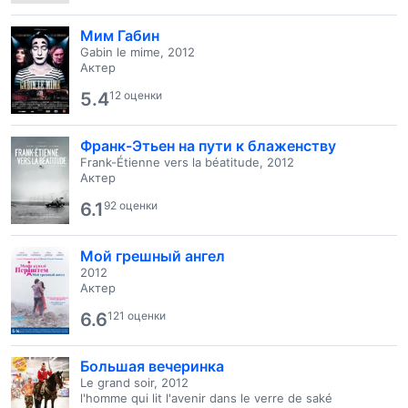
Мим Габин
Gabin le mime, 2012
Актер
5.4
12 оценки
Франк-Этьен на пути к блаженству
Frank-Étienne vers la béatitude, 2012
Актер
6.1
92 оценки
Мой грешный ангел
2012
Актер
6.6
121 оценки
Большая вечеринка
Le grand soir, 2012
l'homme qui lit l'avenir dans le verre de saké