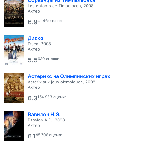
Сорванцы из Тимпельбаха
Les enfants de Timpelbach, 2008
Актер
6.9
4 146 оценки
Диско
Disco, 2008
Актер
5.5
630 оценки
Астерикс на Олимпийских играх
Astérix aux jeux olympiques, 2008
Актер
6.3
154 933 оценки
Вавилон Н.Э.
Babylon A.D., 2008
Актер
6.1
95 708 оценки