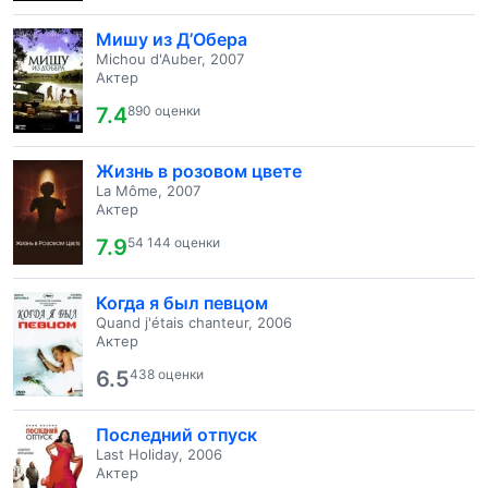
Мишу из Д’Обера
Michou d'Auber, 2007
Актер
7.4
890 оценки
Жизнь в розовом цвете
La Môme, 2007
Актер
7.9
54 144 оценки
Когда я был певцом
Quand j'étais chanteur, 2006
Актер
6.5
438 оценки
Последний отпуск
Last Holiday, 2006
Актер