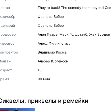
логан
They're back! The comedy team beyond Co
Режиссёр
Франсис Вебер
Сценарий
Франсис Вебер
Продюсер
Ален Пуаре
,
Марк Голдстауб
,
Жак Бурдон
Оператор
Алекс Филлипс мл.
Композитор
Владимир Косма
Монтаж
Альбер Юргенсон
озраст
18+
Время
90 мин.
Сиквелы, приквелы и ремейки