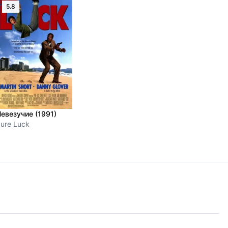
5.8
евезучие (1991)
ure Luck