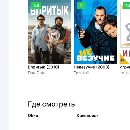
6.5
7.1
7.
Впритык (2010)
Невезучие (2003)
Игру
Due Date
Tais-toi!
Le jo
Где смотреть
Okko
Кинопоиск