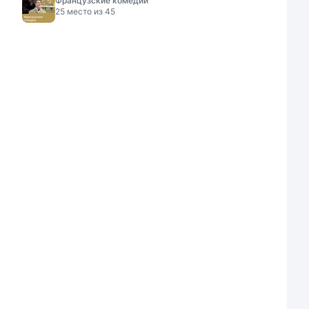
Французские комедии
25
место из
45