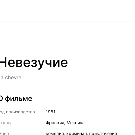
Невезучие
La chèvre
О фильме
од производства
1981
Страна
Франция
,
Мексика
Жанр
комедия
,
криминал
,
приключения