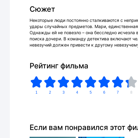
Сюжет
Некоторые люди постоянно сталкиваются с непри
удары случайных предметов. Мари, единственная 
Однажды ей не повезло – она бесследно исчезла 
поиска дочери. В команду детектива включают чел
невезучий должен привести к другому невезучем
Рейтинг фильма
1
2
3
4
5
6
7
8
Если вам понравился этот ф