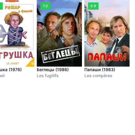
4
7.0
6.9
шка (1976)
Беглецы (1986)
Папаши (1983)
В
uet
Les fugitifs
Les compères
ч
(
L
u